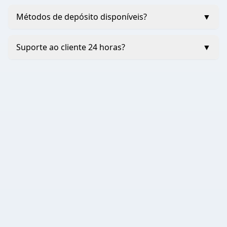
Métodos de depósito disponíveis?
▼
Suporte ao cliente 24 horas?
▼