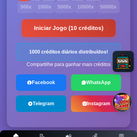
500x
1000x
5000x
10000x
50000x
Iniciar Jogo (10 créditos)
1000 créditos diários distribuídos!
Compartilhe para ganhar mais créditos
Facebook
WhatsApp
Telegram
Instagram
🏠
📝
📲
💰
💬