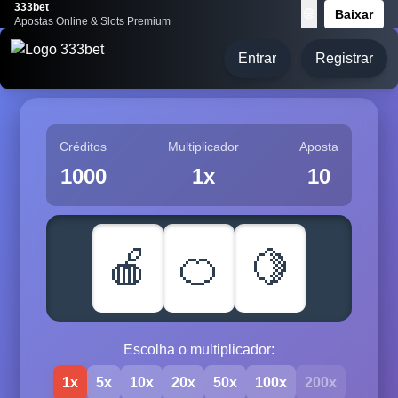
333bet
🌐
Baixar
Apostas Online & Slots Premium
Entrar
Registrar
Créditos
Multiplicador
Aposta
1000
1x
10
🍎
🍊
🍋
Escolha o multiplicador:
1x
5x
10x
20x
50x
100x
200x